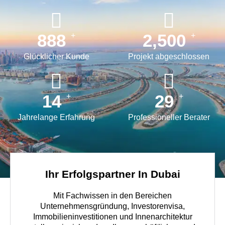
888
2,500
+
+
Glücklicher Kunde
Projekt abgeschlossen
15
30
+
+
Jahrelange Erfahrung
Professioneller Berater
Ihr Erfolgspartner In Dubai
Mit Fachwissen in den Bereichen
Unternehmensgründung, Investorenvisa,
Immobilieninvestitionen und Innenarchitektur