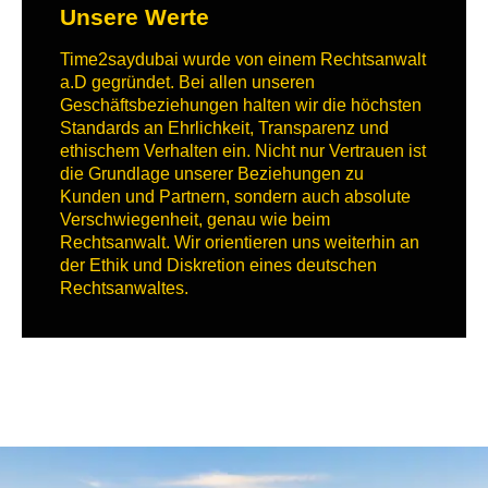
Unsere Werte
Time2saydubai wurde von einem Rechtsanwalt
a.D gegründet. Bei allen unseren
Geschäftsbeziehungen halten wir die höchsten
Standards an Ehrlichkeit, Transparenz und
ethischem Verhalten ein. Nicht nur Vertrauen ist
die Grundlage unserer Beziehungen zu
Kunden und Partnern, sondern auch absolute
Verschwiegenheit, genau wie beim
Rechtsanwalt. Wir orientieren uns weiterhin an
der Ethik und Diskretion eines deutschen
Rechtsanwaltes.